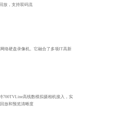
路同步回放，支持双码流
价比网络硬盘录像机。它融合了多项IT高新
持700TVLine高线数模拟摄相机接入，实
DVR回放和预览清晰度