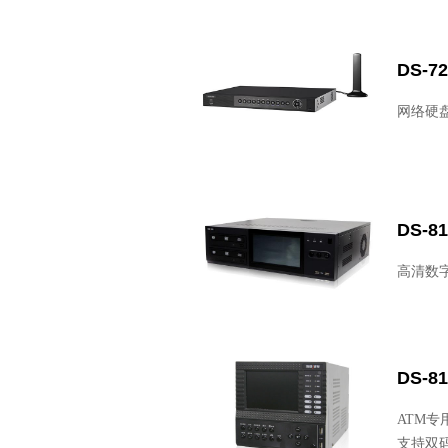
DS-7
网络硬盘
DS-81
高清数
DS-81
ATM专
支持双