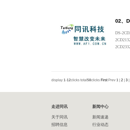
02、
DS-2CD
2CD213
2CD233
display
1
-
12
clicks total
58
clicks
First
Prev
1
|
2
|
3
走进同讯
新闻中心
关于同讯
新闻速递
招聘信息
行业动态