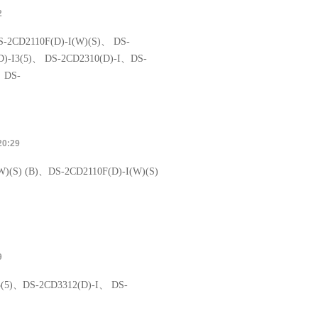
2
-2CD2110F(D)-I(W)(S)、 DS-
D)-I3(5)、 DS-2CD2310(D)-I、DS-
 DS-
20:29
W)(S) (B)、DS-2CD2110F(D)-I(W)(S)
9
3(5)、DS-2CD3312(D)-I、 DS-