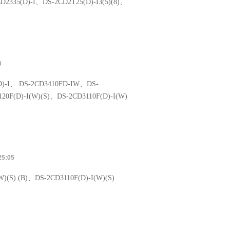
D2335(D)-I、DS-2CD2T25(D)-I3(5)(8)、
0
(D)-I、 DS-2CD3410FD-IW、DS-
20F(D)-I(W)(S)、DS-2CD3110F(D)-I(W)
25:05
W)(S) (B)、DS-2CD3110F(D)-I(W)(S)