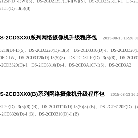
2125F(D)-I(W)(S)、DS-2CD2135F(D)-I(W)(S)、DS-2CD2325(D)-I、DS-2C
T35(D)-I3(5)(8)
DS-2CD3XX0系列网络摄像机升级程序包
2015-08-13 16:26:0
3210(D)-I3(5)、DS-2CD3220(D)-I3(5)、DS-2CD3310(D)-I、DS-2CD3320
0FD-IW、DS-2CD3T20(D)-I3(5)(8)、DS-2CD3T10(D)-I3(5)(8)、DS-2CD31
-2CD3320(D)-I、DS-2CD3310(D)-I、DS-2CD3A10F-I(S)、DS-2CD3A2
DS-2CD3XX0(B)系列网络摄像机升级程序包
2015-08-13 16:
T20(D)-I3(5)(8) (B)、DS-2CD3T10(D)-I3(5)(8) (B)、DS-2CD3120F(D)-I(
2CD3320(D)-I (B)、DS-2CD3310(D)-I (B)