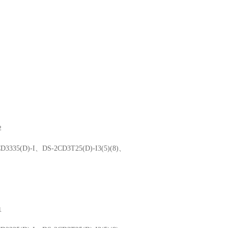
2
D3335(D)-I、DS-2CD3T25(D)-I3(5)(8)、
1