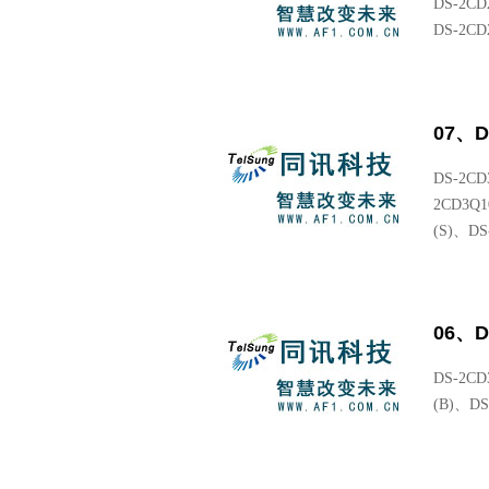
DS-2CD
DS-2CD2
07、
DS-2CD
2CD3Q1
(S)、DS
06、
DS-2CD3
(B)、DS-