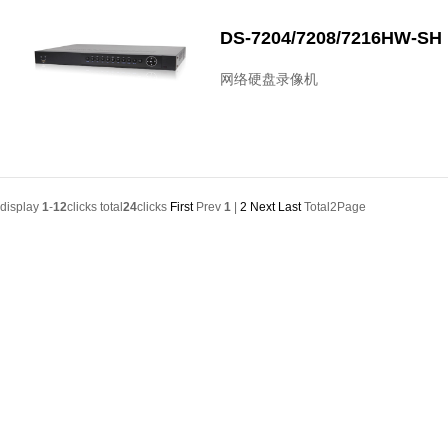
DS-7204/7208/7216HW-SH
网络硬盘录像机
display
1
-
12
clicks total
24
clicks
First
Prev
1
|
2
Next
Last
Total2Page