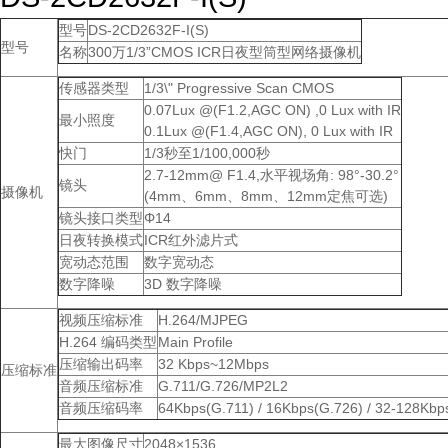
型号
DS-2CD2632F-I(S)
型号
名称
300万1/3”CMOS ICR日夜型筒型网络摄像机
传感器类型
1/3\" Progressive Scan CMOS
0.07Lux @(F1.2,AGC ON) ,0 Lux with IR
最小照度
0.1Lux @(F1.4,AGC ON), 0 Lux with IR
快门
1/3秒至1/100,000秒
2.7-12mm@ F1.4,水平视场角: 98°-30.2°
镜头
摄像机
(4mm、6mm、8mm、12mm定焦可选)
镜头接口类型
Φ14
日夜转换模式
ICR红外滤片式
宽动态范围
数字宽动态
数字降噪
3D 数字降噪
视频压缩标准
H.264/MJPEG
H.264 编码类型
Main Profile
压缩输出码率
32 Kbps~12Mbps
压缩标准
音频压缩标准
G.711/G.726/MP2L2
音频压缩码率
64Kbps(G.711) / 16Kbps(G.726) / 32-128Kb
最大图像尺寸
2048×1536