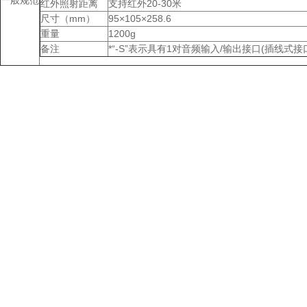
一般规范
红外照射距离
支持红外20-30米
尺寸（mm）
95×105×258.6
重量
1200g
备注
*“-S”表示具有1对音频输入/输出接口(插线式接口M