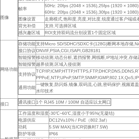
50Hz: 20fps (2048 × 1536),25fps (1920 × 1080)
帧率
60Hz: 20fps (2048 × 1536),30fps (1920 × 1080)
图像
图像设置
走廊模式,饱和度,亮度,对比度,锐度通过客户端或
背光补偿
支持,可选择区域
感兴趣区域
ROI支持双码流分别设置1个固定区域
存储功能
支持Micro SD/SDHC/SDXC卡(128G)断网本地存储,NA
接口协议
ONVIF,PSIA,CGI,ISAPI,GB28181
智能报警
移动侦测,动态分析,遮挡报警,网线断,IP地址冲突,存储
智能报警
越界侦测,区域入侵侦测
网络功能
TCP/IP,ICMP,HTTP,HTTPS,FTP,DHCP,DNS,DDNS,R
支持协议
PPPoE,NTP,UPnP,SMTP,SNMP,IGMP,802.1X,QoS,IPv
一键恢复,防闪烁,镜像,双码流,心跳,密码保护,视频遮盖
通用功能
水印技术
通讯接口
1个 RJ45 10M / 100M 自适应以太网口
接口
工作温度和湿度
-30℃~60℃,湿度小于95%(无凝结)
电源供应
DC12V±10% / PoE（802.3af）
功耗
5.5W MAX(当ICR切换时7.5W)
防护等级
IP66