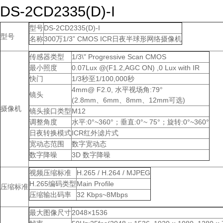
DS-2CD2335(D)-I
型号
DS-2CD2335(D)-I
型号
名称
300万1/3” CMOS ICR日夜半球形网络摄像机
传感器类型
1/3\" Progressive Scan CMOS
最小照度
0.07Lux @(F1.2,AGC ON) ,0 Lux with IR
快门
1/3秒至1/100,000秒
4mm@ F2.0, 水平视场角:79°
镜头
(2.8mm、6mm、8mm、12mm可选)
摄像机
镜头接口类型
M12
调整角度
水平:0°~360°；垂直:0°~ 75°；旋转:0°~360°
日夜转换模式
ICR红外滤片式
宽动态范围
数字宽动态
数字降噪
3D 数字降噪
视频压缩标准
H.265 / H.264 / MJPEG
H.265编码类型
Main Profile
压缩标准
压缩输出码率
32 Kbps~8Mbps
最大图像尺寸
2048×1536