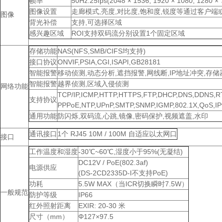
帧率
50Hz:25fps(2048 × 1536, 1920 × 1080, 1280 × 
图像设置
走廊模式,亮度,对比度,饱和度,锐度等通过客户
图像
背光补偿
支持,可选择区域
感兴趣区域
ROI支持双码流分别设置1个固定区域
存储功能
NAS(NFS,SMB/CIFS均支持)
接口协议
ONVIF,PSIA,CGI,ISAPI,GB28181
智能报警
移动侦测,动态分析,遮挡报警,网线断,IP地址冲突,存储
智能报警
越界侦测,区域入侵侦测
网络功能
TCP/IP,ICMP,HTTP,HTTPS,FTP,DHCP,DNS,DDNS,R
支持协议
PPPoE,NTP,UPnP,SMTP,SNMP,IGMP,802.1X,QoS,IPv
通用功能
防闪烁,双码流,心跳,镜像,密码保护,视频遮盖,水印
通讯接口
1个 RJ45 10M / 100M 自适应以太网口
接口
工作温度和湿度
-30℃~60℃,湿度小于95%(无凝结)
DC12V / PoE(802.3af)
电源供应
(DS-2CD2335D-I不支持PoE)
功耗
5.5W MAX（当ICR切换瞬时7.5W）
一般规范
防护等级
IP66
红外照射距离
EXIR: 20-30 米
尺寸（mm）
Φ127×97.5