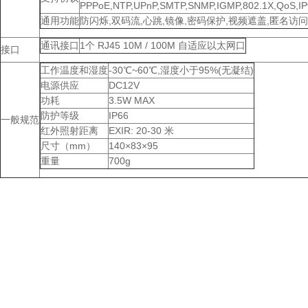
PPPoE,NTP,UPnP,SMTP,SNMP,IGMP,802.1X,QoS,IPv
通用功能
防闪烁,双码流,心跳,镜像,密码保护,视频遮盖,匿名访问,
通讯接口
1个 RJ45 10M / 100M 自适应以太网口
接口
工作温度和湿度
-30℃~60℃,湿度小于95%(无凝结)
电源供应
DC12V
功耗
3.5W MAX
防护等级
IP66
一般规范
红外照射距离
EXIR: 20-30 米
尺寸（mm）
140×83×95
重量
700g