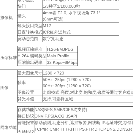
快门
1/3秒至1/100,000秒
4mm@ F2.0, 水平视场角:73.1°
镜头
摄像机
(6mm可选)
镜头接口类型
M12
日夜转换模式
ICR红外滤片式
宽动态范围
数字宽动态
视频压缩标准
H.264/MJPEG
H.264 编码类型
Main Profile
压缩标准
压缩输出码率
32 Kbps~8Mbps
最大图像尺寸
1280 × 720
50Hz: 25fps (1280 × 720)
帧率
60Hz: 30fps (1280 × 720)
图像
图像设置
走廊模式,亮度,对比度,饱和度,锐度等通过客户
背光补偿
支持,可选择区域
存储功能
NAS(NFS,SMB/CIFS均支持)
接口协议
ONVIF,PSIA,CGI,ISAPI
智能报警
移动侦测,动态分析,遮挡报警,网线断,IP地址冲突,存储
网络功能
TCP/IP,ICMP,HTTP,HTTPS,FTP,DHCP,DNS,DDNS,R
支持协议